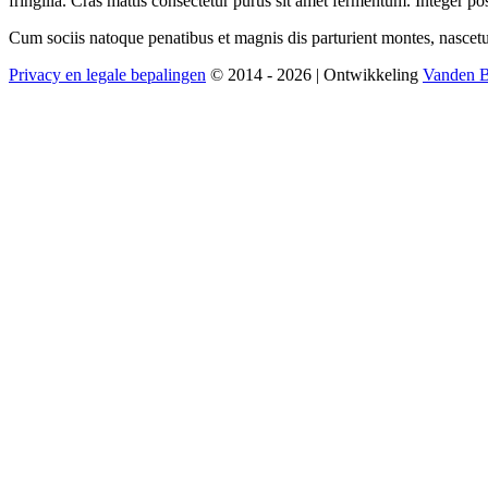
fringilla. Cras mattis consectetur purus sit amet fermentum. Integer pos
Cum sociis natoque penatibus et magnis dis parturient montes, nascetur
Privacy en legale bepalingen
© 2014 -
2026
| Ontwikkeling
Vanden B