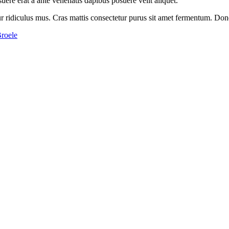
uere erat a ante venenatis dapibus posuere velit aliquet.
 ridiculus mus. Cras mattis consectetur purus sit amet fermentum. Donec 
roele